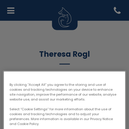
Open co
Homepage Tierärztezentrum
Theresa Rogl
FACHPERSONAL
By clicking “Accept All” you agree to the storing and use of
cookies and tracking technologies on your device to enhance
site navigation, improve the performance of our website, analyse
website use, and assist our marketing efforts.
Select “Cookie Settings” for more information about the use of
cookies and tracking technologies and to adjust your
preferences. More information is available in our Privacy Notice
and Cookie Policy.